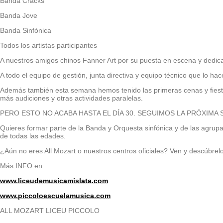
Banda Cracks
Banda Jove
Banda Sinfónica
Todos los artistas participantes
A nuestros amigos chinos Fanner Art por su puesta en escena y dedic
A todo el equipo de gestión, junta directiva y equipo técnico que lo hac
Además también esta semana hemos tenido las primeras cenas y fiesta
más audiciones y otras actividades paralelas.
PERO ESTO NO ACABA HASTA EL DÍA 30. SEGUIMOS LA PRÓXIMA 
Quieres formar parte de la Banda y Orquesta sinfónica y de las agrup
de todas las edades.
¿Aún no eres All Mozart o nuestros centros oficiales? Ven y descúbrel
Más INFO en:
www.liceudemusicamislata.com
www.piccoloescuelamusica.com
ALL MOZART LICEU PICCOLO