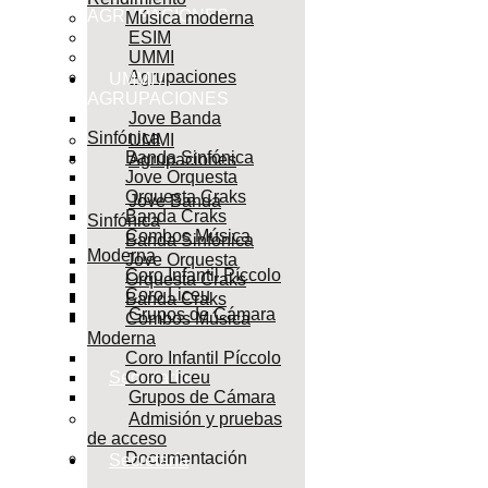
AGRUPACIONES
Música moderna
ESIM
UMMI
Agrupaciones
UMMI /
AGRUPACIONES
Jove Banda
Sinfónica
UMMI
Banda Sinfónica
Agrupaciones
Jove Orquesta
Orquesta Craks
Jove Banda
Banda Craks
Sinfónica
Combos Música
Banda Sinfónica
Moderna
Jove Orquesta
Coro Infantil Píccolo
Orquesta Craks
Coro Liceu
Banda Craks
Grupos de Cámara
Combos Música
Moderna
Coro Infantil Píccolo
Secretaría
Coro Liceu
Grupos de Cámara
Admisión y pruebas
de acceso
Documentación
Secretaría