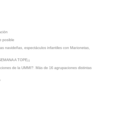
ación
e posible
s navideñas, espectáculos infantiles con Marionetas,
SEMANA A TOPE¡¡
aciones de la UMMI?. Más de 16 agrupaciones distintas
o