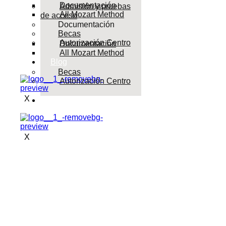
Documentación
Admisión y pruebas
All Mozart Method
de acceso
Documentación
Becas
Autorización Centro
Documentación
All Mozart Method
Blog
Becas
Autorización Centro
X
Blog
X