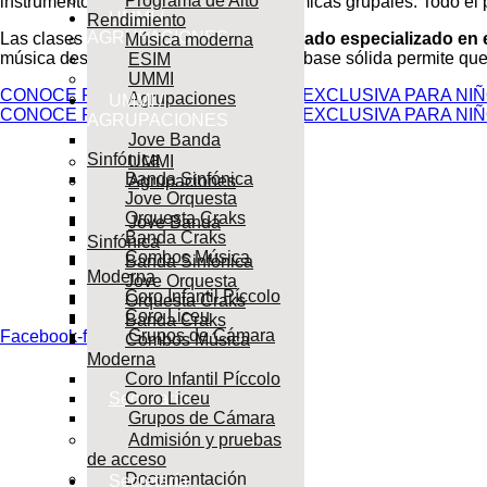
Programa de Alto
instrumentos y la participación en dinámicas grupales. Todo el
UMMI /
Rendimiento
AGRUPACIONES
Las clases están dirigidas por
profesorado especializado en e
Música moderna
música desde edades tempranas. Esta base sólida permite que 
ESIM
UMMI
CONOCE PICCOLO, NUESTRA WEB EXCLUSIVA PARA NIÑO
Agrupaciones
UMMI /
CONOCE PICCOLO, NUESTRA WEB EXCLUSIVA PARA NIÑO
AGRUPACIONES
Jove Banda
Sinfónica
UMMI
Banda Sinfónica
Agrupaciones
Jove Orquesta
Orquesta Craks
Jove Banda
Banda Craks
Sinfónica
Combos Música
Banda Sinfónica
Moderna
Jove Orquesta
Coro Infantil Píccolo
Centro autorizado en Valencia que forma músicos con pasión, e
Orquesta Craks
Coro Liceu
Banda Craks
Grupos de Cámara
Facebook-f
Combos Música
Moderna
Coro Infantil Píccolo
Secretaría
Coro Liceu
Grupos de Cámara
Admisión y pruebas
de acceso
Documentación
Secretaría