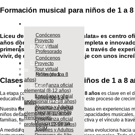
Formación musical para niños de 1 a 8
El centro
Conócenos
Liceu de Música «Ciutat de Mislata» es centro ofi
Proyecto
años donde ofrecemos una completa e innovadora
Tour virtual
El centro
primeras etapas de la infancia, a través de exp
Profesorado
vivir, de disfrutar del aprendizaje con unos incre
Conócenos
Estudios
Proyecto
Tour virtual
Contacto
Niños (de 1 a 8
Profesorado
Clases de música para niños de 1 a 8 a
años)
Enseñanza oficial
Estudios
elemental (8-12 años)
La etapa comprendida entre los
1 y los 8 años
es clave en el d
Enseñanza oficial
Niños (de 1 a 8
educativa fundamental para acompañar este proceso de crecim
profesional (12-18 años)
años)
Jóvenes y Adultos
Enseñanza oficial
Nuestra
formación musical infantil
se basa en experiencias mu
Programa de Alto
elemental (8-12 años)
niños desarrollar progresivamente sus capacidades musicales, 
Rendimiento
Enseñanza oficial
familias, favoreciendo la participación activa y el vínculo a trav
Música moderna
profesional (12-18 años)
ESIM
Jóvenes y Adultos
A medida que los niños crecen, el programa evoluciona hacia un