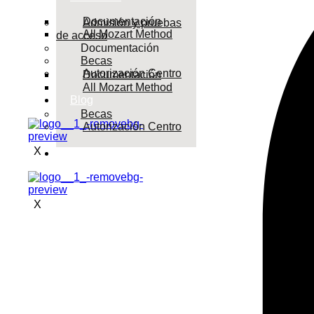
Documentación
Admisión y pruebas
All Mozart Method
de acceso
Documentación
Becas
Autorización Centro
Documentación
All Mozart Method
Blog
Becas
Autorización Centro
X
Blog
X