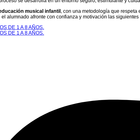
 proceso se desarrolla en un entorno seguro, estimulante y cui
ducación musical infantil
, con una metodología que respeta e
el alumnado afronte con confianza y motivación las siguientes
S DE 1 A 8 AÑOS.
S DE 1 A 8 AÑOS.
xcelencia académica y vocación artística profesional.