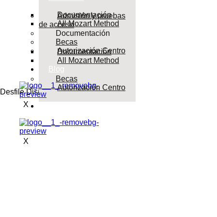
Documentación
Admisión y pruebas
All Mozart Method
de acceso
Documentación
Becas
Autorización Centro
Documentación
All Mozart Method
Blog
Becas
Autorización Centro
Desfile Disney
X
Blog
X