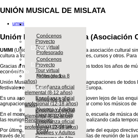
UNIÓN MUSICAL DE MISLATA
ummi
El centro
Unión Musical de Mislata (Asociación C
Conócenos
Proyecto
Tour virtual
El centro
UMMI
(Unión Musical de Mislata )es una asociación cultural si
Profesorado
cultura a través de conciertos, actividades, cursos y otros. P
Conócenos
Estudios
Proyecto
Gracias a nuestra asociación disfrutamos todos los años de mú
Tour virtual
económica y de esfuerzo y trabajo.
Contacto
Niños (de 1 a 8
Profesorado
años)
Unión Musical también gestiona las 16 agrupaciones de todos l
Enseñanza oficial
festivales e intercambios por España y Europa.
Estudios
elemental (8-12 años)
Es una asociación con una mentalidad joven lejos de las enqu
Enseñanza oficial
Niños (de 1 a 8
agrupaciones que terminan de comenzar como los músicos de s
profesional (12-18 años)
años)
Jóvenes y Adultos
Enseñanza oficial
En el momento accedes al Liceu Píccolo, escuela de música de l
Programa de Alto
elemental (8-12 años)
las reuniones y asambleas que vamos realizando cada tempo
Rendimiento
Enseñanza oficial
Música moderna
profesional (12-18 años)
Por último, si lo que quieres es formar parte del equipo direct
ESIM
Jóvenes y Adultos
través de los distintos medios o en los días de reunión de la 