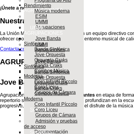
Programa de Alto
UMMI /
Rendimiento
¡Únete a nosotros!
AGRUPACIONES
Música moderna
ESIM
Nuestra Junta Directiva
UMMI
Agrupaciones
UMMI /
AGRUPACIONES
La Unión Musical de Mislata cuenta con un equipo directivo co
Jove Banda
ofrecer oportunidades, actividades y un entorno musical de cal
Sinfónica
UMMI
Contacta con nosotros
Banda Sinfónica
Agrupaciones
Jove Orquesta
Orquesta Craks
AGRUPACIONES UMMI
Jove Banda
Banda Craks
Sinfónica
Combos Música
Banda Sinfónica
Moderna
Jove Orquesta
Jove Banda
Coro Infantil Píccolo
Orquesta Craks
Coro Liceu
Banda Craks
Grupos de Cámara
Combos Música
Agrupación dirigida a
nuestros estudiantes
en etapa de formac
Moderna
repertorio sinfónico,
nuestros músicos
profundizan en la escuc
Coro Infantil Píccolo
progresivo, la experiencia compartida y el disfrute de la músi
Secretaría
Coro Liceu
Grupos de Cámara
Admisión y pruebas
de acceso
Documentación
Secretaría