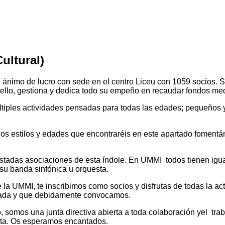
ultural)
n ánimo de lucro con sede en el centro Liceu con 1059 socios. 
ara ello, gestiona y dedica todo su empeño en recaudar fondos m
ltiples actividades pensadas para todas las edades; pequeños y
os estilos y edades que encontraréis en este apartado fomentán
istadas asociaciones de esta índole. En UMMI todos tienen igu
u banda sinfónica u orquesta.
a UMMI, te inscribimos como socios y disfrutas de todas la act
rada y que debidamente convocamos.
ivo, somos una junta directiva abierta a toda colaboración yel t
junta. Os esperamos encantados.