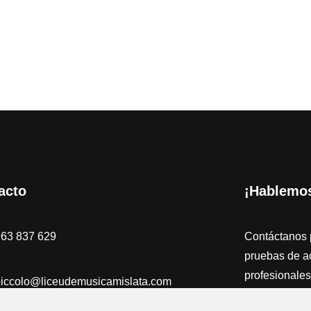
acto
¡Hablemo
963 837 629
Contáctanos 
pruebas de a
profesionales
iccolo@liceudemusicamislata.com