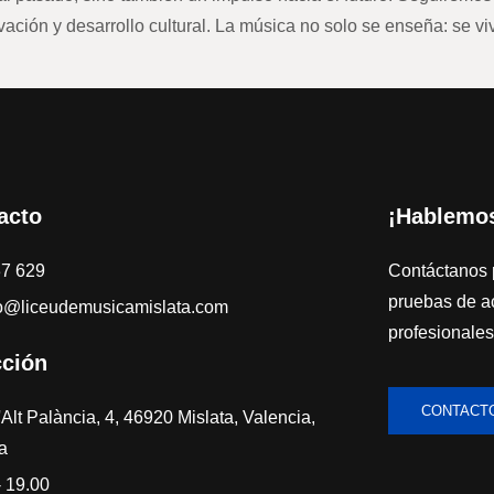
vación y desarrollo cultural. La música no solo se enseña: se vi
acto
¡Hablemo
37 629
Contáctanos 
pruebas de a
o@liceudemusicamislata.com
profesionales
cción
CONTACT
'Alt Palància, 4, 46920 Mislata, Valencia,
a
- 19.00