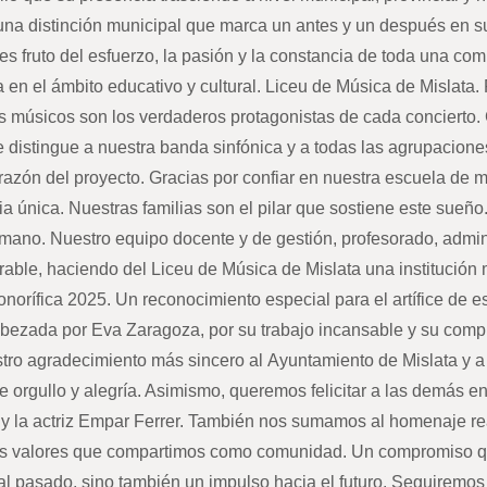
una distinción municipal que marca un antes y un después en su
es fruto del esfuerzo, la pasión y la constancia de toda una co
a en el ámbito educativo y cultural. Liceu de Música de Mislata
s músicos son los verdaderos protagonistas de cada concierto.
 que distingue a nuestra banda sinfónica y a todas las agrupacion
razón del proyecto. Gracias por confiar en nuestra escuela de 
ia única. Nuestras familias son el pilar que sostiene este sueño
umano. Nuestro equipo docente y de gestión, profesorado, adminis
able, haciendo del Liceu de Música de Mislata una institución
norífica 2025. Un reconocimiento especial para el artífice de e
ncabezada por Eva Zaragoza, por su trabajo incansable y su com
tro agradecimiento más sincero al Ayuntamiento de Mislata y a
e orgullo y alegría. Asimismo, queremos felicitar a las demás en
 y la actriz Empar Ferrer. También nos sumamos al homenaje re
los valores que compartimos como comunidad. Un compromiso que
al pasado, sino también un impulso hacia el futuro. Seguiremo