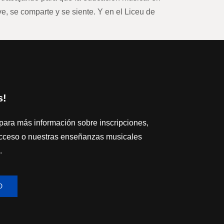
ve, se comparte y se siente. Y en el Liceu de
s!
para más información sobre inscripciones,
cceso o nuestras enseñanzas musicales
.
O