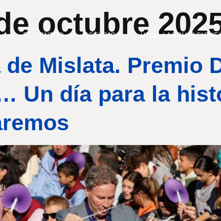
de octubre 202
EL CENTRO
ESTUDIOS
UMMI / AGRUPACIONE
 de Mislata. Premio D
… Un día para la hist
aremos