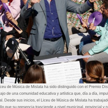
ceu de Música de Mislata ha sido distinguido con el Premio Dis
bajo de una comunidad educativa y artística que, día a día, imp
al. Desde sus inicios, el Liceu de Música de Mislata ha trabaja
lo que su presencia trasciende a nivel municipal, provincial y 