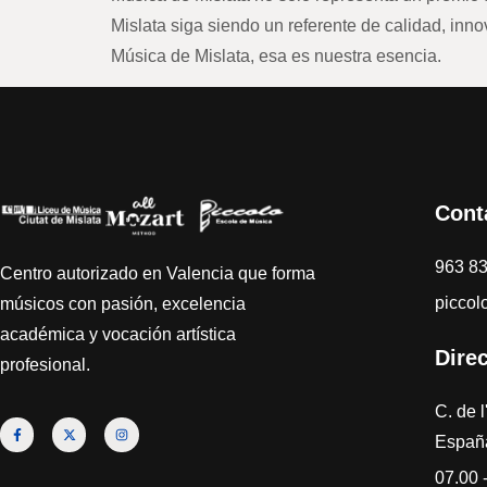
Mislata siga siendo un referente de calidad, inno
Música de Mislata, esa es nuestra esencia.
Cont
963 8
Centro autorizado en Valencia que forma
piccol
músicos con pasión, excelencia
académica y vocación artística
Dire
profesional.
C. de l
Españ
07.00 