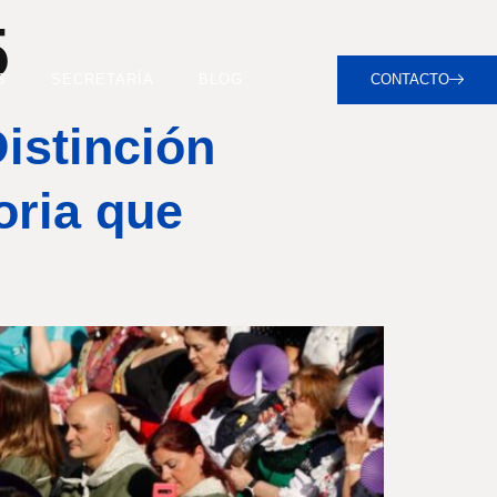
5
S
SECRETARÍA
BLOG
CONTACTO
istinción
oria que