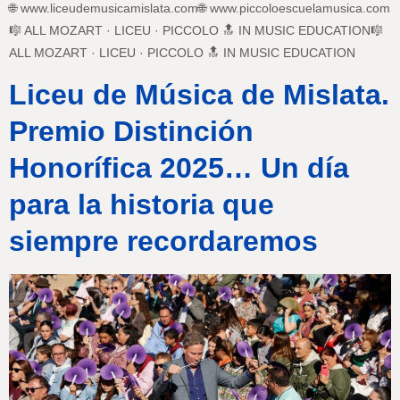
🌐 www.liceudemusicamislata.com🌐 www.piccoloescuelamusica.com
🎼 ALL MOZART · LICEU · PICCOLO 🔝 IN MUSIC EDUCATION🎼
ALL MOZART · LICEU · PICCOLO 🔝 IN MUSIC EDUCATION
Liceu de Música de Mislata.
Premio Distinción
Honorífica 2025… Un día
para la historia que
siempre recordaremos