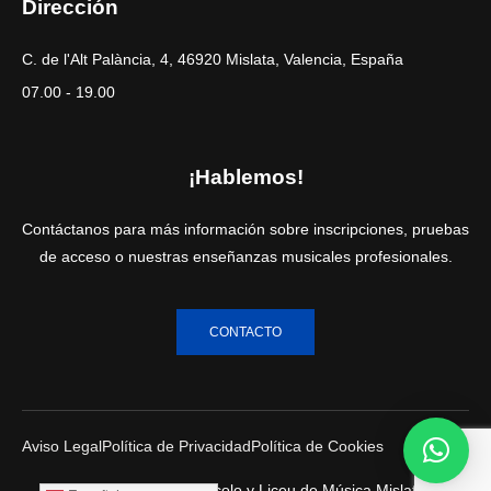
Dirección
C. de l'Alt Palància, 4, 46920 Mislata, Valencia, España
07.00 - 19.00
¡Hablemos!
Contáctanos para más información sobre inscripciones, pruebas
de acceso o nuestras enseñanzas musicales profesionales.
CONTACTO
Aviso Legal
Política de Privacidad
Política de Cookies
Copyright © 2025 Piccolo y Liceu de Música Mislata